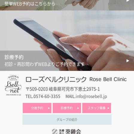
簡単WEB予約はこちらから
診療予約
初診・再診問わずWEBよりご予約できます
〒509-0203 岐阜県可児市下恵土2975-1
TEL.0574-60-3355
MAIL.
info@rosebell.jp
分娩予約
診療予約
スタッフ募集
グループの紹介