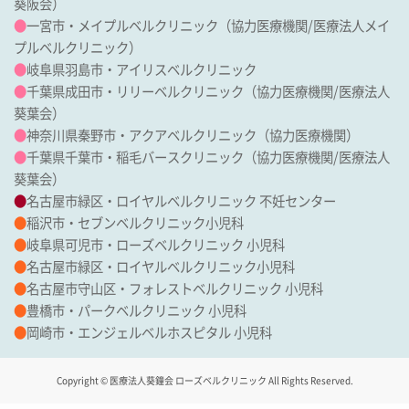
葵阪会
）
●
一宮市・メイプルベルクリニック
（協力医療機関/
医療法人メイ
プルベルクリニック
）
●
岐阜県羽島市・アイリスベルクリニック
●
千葉県成田市・リリーベルクリニック
（協力医療機関/
医療法人
葵葉会
）
●
神奈川県秦野市・アクアベルクリニック（協力医療機関）
●
千葉県千葉市・稲毛バースクリニック
（協力医療機関/
医療法人
葵葉会
）
●
名古屋市緑区・ロイヤルベルクリニック 不妊センター
●
稲沢市・セブンベルクリニック小児科
●
岐阜県可児市・ローズベルクリニック 小児科
●
名古屋市緑区・ロイヤルベルクリニック小児科
●
名古屋市守山区・フォレストベルクリニック 小児科
●
豊橋市・パークベルクリニック 小児科
●
岡崎市・エンジェルベルホスピタル 小児科
Copyright © 医療法人葵鐘会 ローズベルクリニック All Rights Reserved.